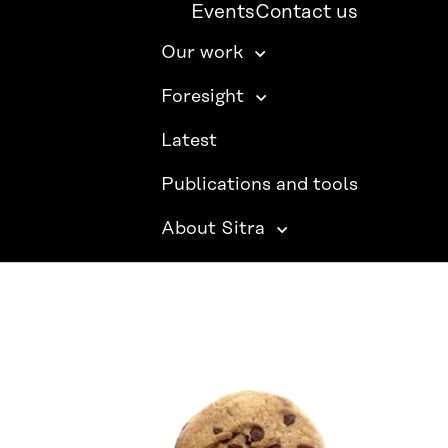
Events
Contact us
Our work
Foresight
Latest
Publications and tools
About Sitra
SITRA ON SOCIAL MEDIA
LinkedIn
Instagram
YouTube