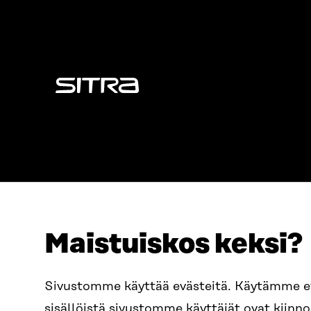
Sitra
Maistuiskos keksi?
ADDRESS
TELEPHO
Itämerenkatu 11-13, PO Box
+358 2
Sivustomme käyttää evästeitä. Käytämme 
160,
sisällöistä sivustomme käyttäjät ovat kiin