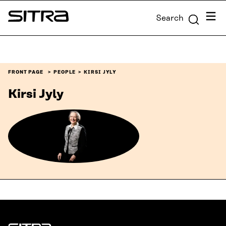
Skip to
Menu
Search
content
Sitra
↓
FRONT PAGE
PEOPLE
KIRSI JYLY
Kirsi Jyly