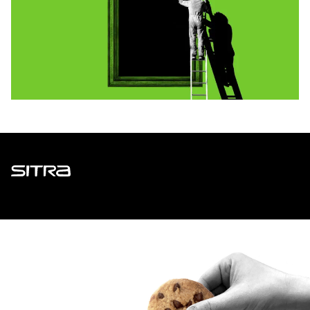
Sitra
ADDRESS
Itämerenkatu 11-13, PO Box 160,
00181 Helsinki
How to get to Sitra?
BUSINESS ID