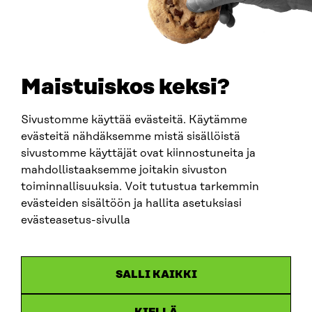
0202132-3
TELEPHONE
+358 294 618 991
EMAIL
Maistuiskos keksi?
firstname.lastname@sitra.fi
sitra@sitra.fi
Sivustomme käyttää evästeitä. Käytämme
evästeitä nähdäksemme mistä sisällöistä
sivustomme käyttäjät ovat kiinnostuneita ja
SITRA ON SOCIAL MEDIA
mahdollistaaksemme joitakin sivuston
toiminnallisuuksia. Voit tutustua tarkemmin
LinkedIn
evästeiden sisältöön ja hallita asetuksiasi
Instagram
evästeasetus-sivulla
YouTube
SALLI KAIKKI