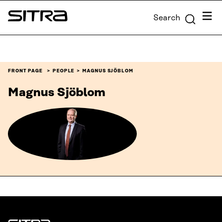
Skip to
Menu
Search
content
Sitra
↓
FRONT PAGE
PEOPLE
MAGNUS SJÖBLOM
Magnus Sjöblom