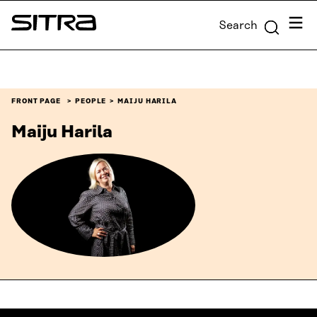
Skip to
Menu
Search
content
Sitra
↓
FRONT PAGE
PEOPLE
MAIJU HARILA
Maiju Harila