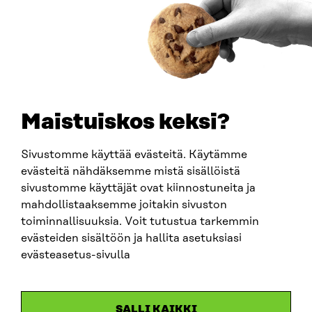
How to get to Sitra?
BUSINESS ID
0202132-3
TELEPHONE
+358 294 618 991
EMAIL
Maistuiskos keksi?
firstname.lastname@sitra.fi
sitra@sitra.fi
Sivustomme käyttää evästeitä. Käytämme
evästeitä nähdäksemme mistä sisällöistä
sivustomme käyttäjät ovat kiinnostuneita ja
SITRA ON SOCIAL MEDIA
mahdollistaaksemme joitakin sivuston
toiminnallisuuksia. Voit tutustua tarkemmin
LinkedIn
evästeiden sisältöön ja hallita asetuksiasi
Instagram
evästeasetus-sivulla
YouTube
SALLI KAIKKI