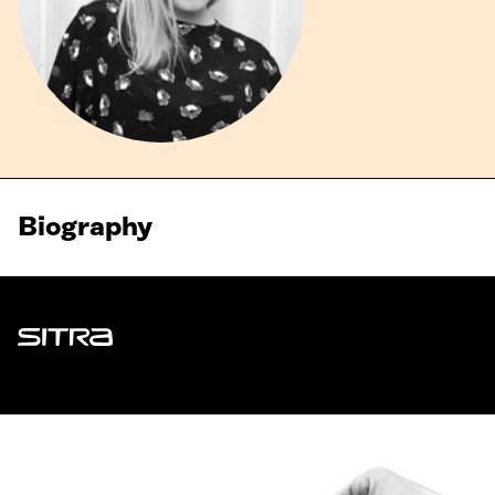
Biography
Sitra
ADDRESS
Itämerenkatu 11-13, PO Box 160,
00181 Helsinki