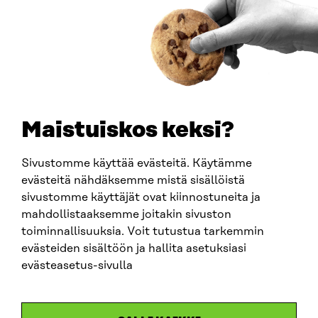
How to get to Sitra?
BUSINESS ID
0202132-3
TELEPHONE
+358 294 618 991
EMAIL
Maistuiskos keksi?
firstname.lastname@sitra.fi
sitra@sitra.fi
Sivustomme käyttää evästeitä. Käytämme
evästeitä nähdäksemme mistä sisällöistä
sivustomme käyttäjät ovat kiinnostuneita ja
SITRA ON SOCIAL MEDIA
mahdollistaaksemme joitakin sivuston
toiminnallisuuksia. Voit tutustua tarkemmin
LinkedIn
evästeiden sisältöön ja hallita asetuksiasi
Instagram
evästeasetus-sivulla
YouTube