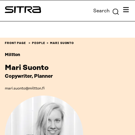
Skip to
Menu
Search
content
Sitra
↓
FRONT PAGE
PEOPLE
MARI SUONTO
Miltton
Mari Suonto
Copywriter, Planner
mari.suonto@miltton.fi