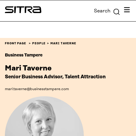
Skip to
Menu
Search
content
Sitra
↓
FRONT PAGE
PEOPLE
MARI TAVERNE
Business Tampere
Mari Taverne
Senior Business Advisor, Talent Attraction
mari.taverne@businesstampere.com