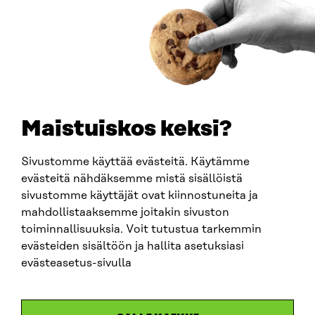
How to get to Sitra?
BUSINESS ID
0202132-3
TELEPHONE
+358 294 618 991
EMAIL
Maistuiskos keksi?
firstname.lastname@sitra.fi
sitra@sitra.fi
Sivustomme käyttää evästeitä. Käytämme
evästeitä nähdäksemme mistä sisällöistä
sivustomme käyttäjät ovat kiinnostuneita ja
SITRA ON SOCIAL MEDIA
mahdollistaaksemme joitakin sivuston
toiminnallisuuksia. Voit tutustua tarkemmin
LinkedIn
evästeiden sisältöön ja hallita asetuksiasi
Instagram
evästeasetus-sivulla
YouTube