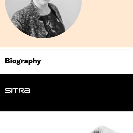
Biography
Sitra
ADDRESS
Itämerenkatu 11-13, PO Box 160,
00181 Helsinki