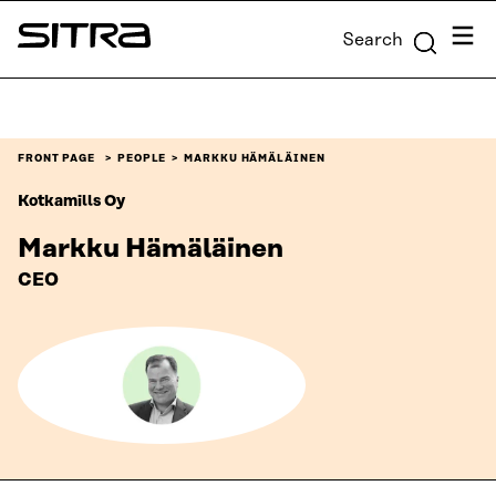
Skip to
Menu
Search
content
Sitra
↓
FRONT PAGE
PEOPLE
MARKKU HÄMÄLÄINEN
Kotkamills Oy
Markku Hämäläinen
CEO