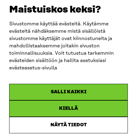
EMAIL
Maistuiskos keksi?
firstname.lastname@sitra.fi
sitra@sitra.fi
Sivustomme käyttää evästeitä. Käytämme
evästeitä nähdäksemme mistä sisällöistä
sivustomme käyttäjät ovat kiinnostuneita ja
SITRA ON SOCIAL MEDIA
mahdollistaaksemme joitakin sivuston
toiminnallisuuksia. Voit tutustua tarkemmin
LinkedIn
evästeiden sisältöön ja hallita asetuksiasi
Instagram
evästeasetus-sivulla
YouTube
SALLI KAIKKI
KIELLÄ
Data protection
Cookie settings
NÄYTÄ TIEDOT
Reporting channel
Accessibility statement