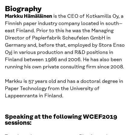
Biography
Markku Hämäläinen
is the CEO of
Kotkamills
Oy, a
Finnish paper industry company located in south
–
east Finland. Prior to this he
was
the Managing
Director of
Papierfabrik
Scheufelen
GmbH in
Germany
and, before that, employed
by
Stora
E
nso
Oyj
in various production and R&D positions in
Finland between 1986 and 2006. He has also been
running his
own
private consulting firm since 2008.
Markku is 5
7
years
old
and h
as a
doctoral
d
egree in
Paper Technology from the University of
Lappeenranta in Finland.
Speaking at the following WCEF2019
sessions: