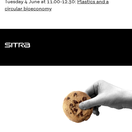
Tuesday 4 June at 11.00-12.30:
Plastics and a
circular bioeconomy
Sitra
ADDRESS
Itämerenkatu 11-13, PO Box 160,
00181 Helsinki
How to get to Sitra?
BUSINESS ID
0202132-3
TELEPHONE
+358 294 618 991