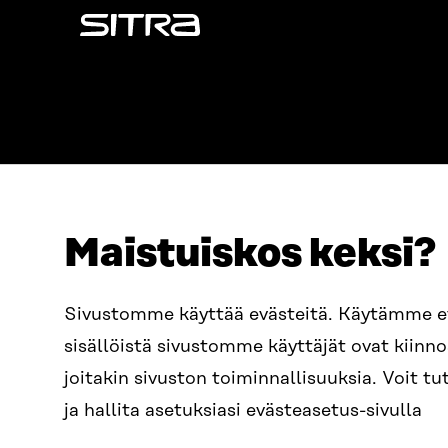
Sitra
Maistuiskos keksi?
ADDRESS
TELEPHO
Itämerenkatu 11-13, PO Box
+358 2
Sivustomme käyttää evästeitä. Käytämme 
160,
sisällöistä sivustomme käyttäjät ovat kiin
00181 Helsinki
EMAIL
joitakin sivuston toiminnallisuuksia. Voit 
How to get to Sitra?
firstn
BUSINESS ID
ja hallita asetuksiasi evästeasetus-sivulla
0202132-3
sitra@s