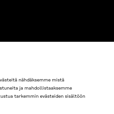
NE
94 618 991
evästeitä nähdäksemme mistä
nostuneita ja mahdollistaaksemme
tutustua tarkemmin evästeiden sisältöön
ame.lastname@sitra.fi
itra.fi