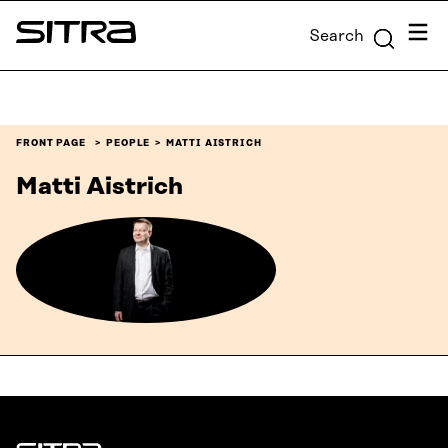
Skip to
Menu
Search
content
Sitra
↓
FRONT PAGE
PEOPLE
MATTI AISTRICH
Matti Aistrich