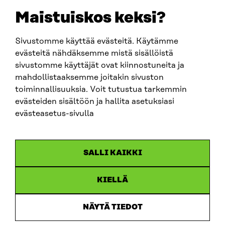
EMAIL
Maistuiskos keksi?
firstname.lastname@sitra.fi
sitra@sitra.fi
Sivustomme käyttää evästeitä. Käytämme
evästeitä nähdäksemme mistä sisällöistä
sivustomme käyttäjät ovat kiinnostuneita ja
SITRA ON SOCIAL MEDIA
mahdollistaaksemme joitakin sivuston
toiminnallisuuksia. Voit tutustua tarkemmin
LinkedIn
evästeiden sisältöön ja hallita asetuksiasi
Instagram
evästeasetus-sivulla
YouTube
SALLI KAIKKI
KIELLÄ
Data protection
Cookie settings
NÄYTÄ TIEDOT
Reporting channel
Accessibility statement