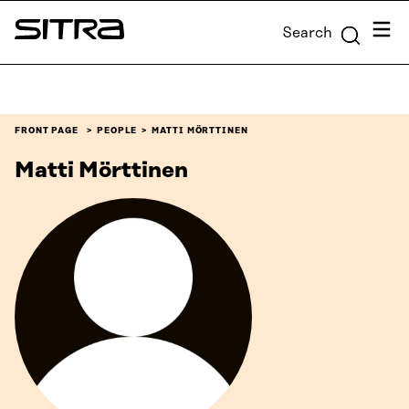
Skip to
Menu
Search
content
Sitra
↓
FRONT PAGE
PEOPLE
MATTI MÖRTTINEN
Matti Mörttinen