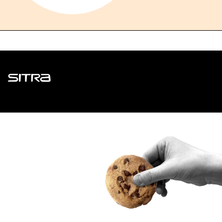
Sitra
ADDRESS
Itämerenkatu 11-13, PO Box 160,
00181 Helsinki
How to get to Sitra?
BUSINESS ID
0202132-3
TELEPHONE
+358 294 618 991