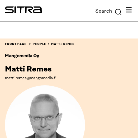
Skip to
Menu
Search
content
Sitra
↓
FRONT PAGE
PEOPLE
MATTI REMES
Mangomedia Oy
Matti Remes
matti.remes@mangomedia.fi