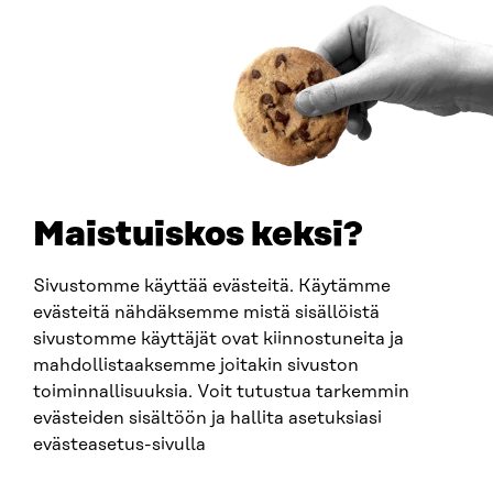
Itämerenkatu 11-13, PO Box 160,
00181 Helsinki
How to get to Sitra?
BUSINESS ID
0202132-3
TELEPHONE
+358 294 618 991
EMAIL
Maistuiskos keksi?
firstname.lastname@sitra.fi
sitra@sitra.fi
Sivustomme käyttää evästeitä. Käytämme
evästeitä nähdäksemme mistä sisällöistä
sivustomme käyttäjät ovat kiinnostuneita ja
SITRA ON SOCIAL MEDIA
mahdollistaaksemme joitakin sivuston
toiminnallisuuksia. Voit tutustua tarkemmin
LinkedIn
evästeiden sisältöön ja hallita asetuksiasi
Instagram
evästeasetus-sivulla
YouTube