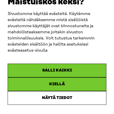
Maistuiskos keksi?
firstname.lastname@sitra.fi
sitra@sitra.fi
Sivustomme käyttää evästeitä. Käytämme
evästeitä nähdäksemme mistä sisällöistä
sivustomme käyttäjät ovat kiinnostuneita ja
SITRA ON SOCIAL MEDIA
mahdollistaaksemme joitakin sivuston
toiminnallisuuksia. Voit tutustua tarkemmin
LinkedIn
evästeiden sisältöön ja hallita asetuksiasi
Instagram
evästeasetus-sivulla
YouTube
SALLI KAIKKI
KIELLÄ
Data protection
Cookie settings
NÄYTÄ TIEDOT
Reporting channel
Accessibility statement
Sitra’s Digital Communication and Web Services