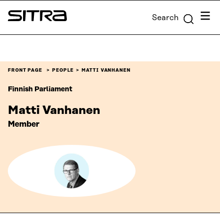
Skip to
Menu
Search
content
Sitra
↓
FRONT PAGE
PEOPLE
MATTI VANHANEN
Finnish Parliament
Matti Vanhanen
Member