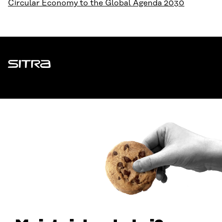
Circular Economy to the Global Agenda 2030
Sitra
ADDRESS
Itämerenkatu 11-13, PO Box 160,
00181 Helsinki
How to get to Sitra?
BUSINESS ID
0202132-3
TELEPHONE
+358 294 618 991
EMAIL