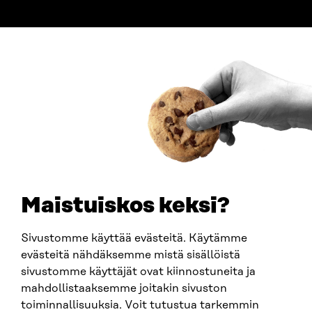
ADDRESS
Itämerenkatu 11-13, PO Box 160,
00181 Helsinki
How to get to Sitra?
BUSINESS ID
0202132-3
TELEPHONE
+358 294 618 991
EMAIL
Maistuiskos keksi?
firstname.lastname@sitra.fi
sitra@sitra.fi
Sivustomme käyttää evästeitä. Käytämme
evästeitä nähdäksemme mistä sisällöistä
sivustomme käyttäjät ovat kiinnostuneita ja
SITRA ON SOCIAL MEDIA
mahdollistaaksemme joitakin sivuston
toiminnallisuuksia. Voit tutustua tarkemmin