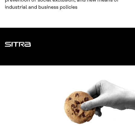
prevention of social exclusion, and new means of
industrial and business policies
Sitra
ADDRESS
Itämerenkatu 11-13, PO Box 160,
00181 Helsinki
How to get to Sitra?
BUSINESS ID
0202132-3
TELEPHONE
+358 294 618 991