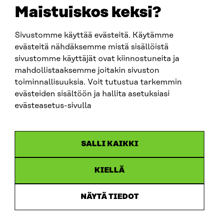
EMAIL
Maistuiskos keksi?
firstname.lastname@sitra.fi
sitra@sitra.fi
Sivustomme käyttää evästeitä. Käytämme
evästeitä nähdäksemme mistä sisällöistä
sivustomme käyttäjät ovat kiinnostuneita ja
SITRA ON SOCIAL MEDIA
mahdollistaaksemme joitakin sivuston
toiminnallisuuksia. Voit tutustua tarkemmin
LinkedIn
evästeiden sisältöön ja hallita asetuksiasi
Instagram
evästeasetus-sivulla
YouTube
SALLI KAIKKI
KIELLÄ
Data protection
Cookie settings
NÄYTÄ TIEDOT
Reporting channel
Accessibility statement