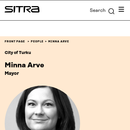
Skip to
Menu
Search
content
Sitra
↓
FRONT PAGE
PEOPLE
MINNA ARVE
City of Turku
Minna Arve
Mayor