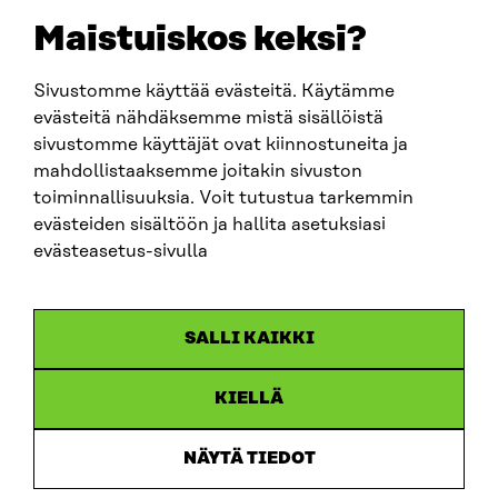
EMAIL
Maistuiskos keksi?
firstname.lastname@sitra.fi
sitra@sitra.fi
Sivustomme käyttää evästeitä. Käytämme
evästeitä nähdäksemme mistä sisällöistä
sivustomme käyttäjät ovat kiinnostuneita ja
SITRA ON SOCIAL MEDIA
mahdollistaaksemme joitakin sivuston
toiminnallisuuksia. Voit tutustua tarkemmin
LinkedIn
evästeiden sisältöön ja hallita asetuksiasi
Instagram
evästeasetus-sivulla
YouTube
SALLI KAIKKI
KIELLÄ
Data protection
Cookie settings
NÄYTÄ TIEDOT
Reporting channel
Accessibility statement