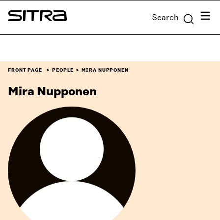
Skip to
Menu
Search
content
Sitra
↓
FRONT PAGE
PEOPLE
MIRA NUPPONEN
Mira Nupponen