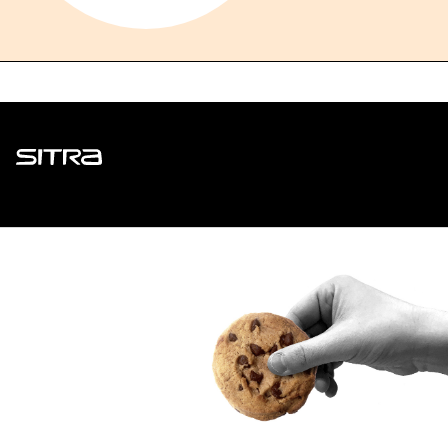
Sitra
ADDRESS
Itämerenkatu 11-13, PO Box 160,
00181 Helsinki
How to get to Sitra?
BUSINESS ID
0202132-3
TELEPHONE
+358 294 618 991