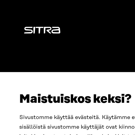
Sitra
Maistuiskos keksi?
ADDRESS
TELEPHO
Itämerenkatu 11-13, PO Box
+358 2
Sivustomme käyttää evästeitä. Käytämme 
160,
sisällöistä sivustomme käyttäjät ovat kiin
00181 Helsinki