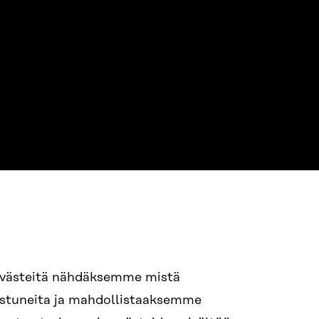
NE
94 618 991
evästeitä nähdäksemme mistä
nostuneita ja mahdollistaaksemme