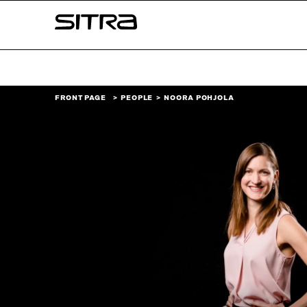
Skip to
Sitra
content
↓
FRONT PAGE
PEOPLE
NOORA POHJOLA