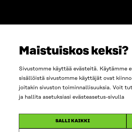
Maistuiskos keksi?
ADDRESS
TELEPHO
Itämerenkatu 11-13, PO Box
+358 2
Sivustomme käyttää evästeitä. Käytämme 
160,
sisällöistä sivustomme käyttäjät ovat kiin
00181 Helsinki
EMAIL
joitakin sivuston toiminnallisuuksia. Voit 
How to get to Sitra?
firstn
BUSINESS ID
ja hallita asetuksiasi evästeasetus-sivulla
0202132-3
sitra@s
SALLI KAIKKI