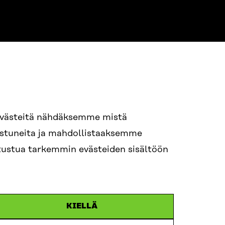
NE
94 618 991
evästeitä nähdäksemme mistä
nostuneita ja mahdollistaaksemme
tutustua tarkemmin evästeiden sisältöön
ame.lastname@sitra.fi
itra.fi
KIELLÄ