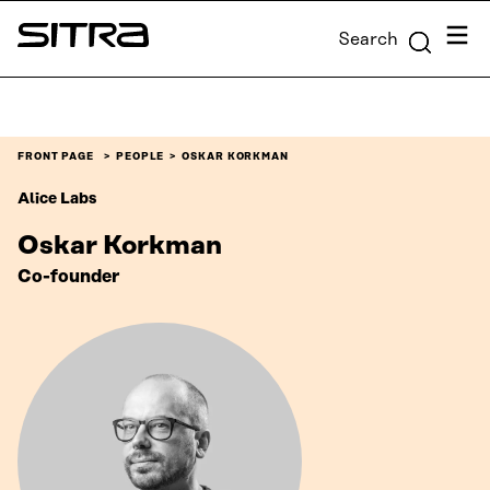
Skip to
Menu
Search
content
Sitra
↓
FRONT PAGE
PEOPLE
OSKAR KORKMAN
Alice Labs
Oskar Korkman
Co-founder