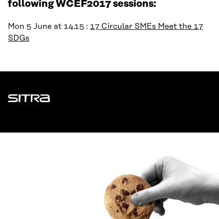
following WCEF2017 sessions:
Mon 5 June at 14.15 :
17 Circular SMEs Meet the 17
SDGs
Sitra
ADDRESS
Itämerenkatu 11-13, PO Box 160,
00181 Helsinki
How to get to Sitra?
BUSINESS ID
0202132-3