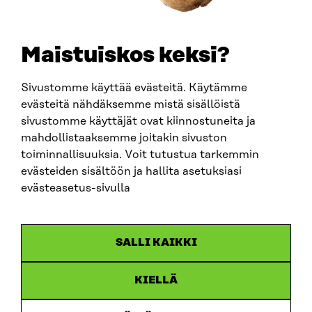
TELEPHONE
+358 294 618 991
EMAIL
Maistuiskos keksi?
firstname.lastname@sitra.fi
sitra@sitra.fi
Sivustomme käyttää evästeitä. Käytämme
evästeitä nähdäksemme mistä sisällöistä
sivustomme käyttäjät ovat kiinnostuneita ja
SITRA ON SOCIAL MEDIA
mahdollistaaksemme joitakin sivuston
toiminnallisuuksia. Voit tutustua tarkemmin
LinkedIn
evästeiden sisältöön ja hallita asetuksiasi
Instagram
evästeasetus-sivulla
YouTube
SALLI KAIKKI
KIELLÄ
Data protection
Cookie settings