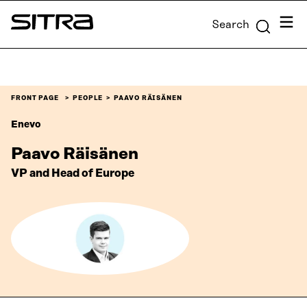
Skip to
Menu
Search
content
Sitra
↓
FRONT PAGE
PEOPLE
PAAVO RÄISÄNEN
Enevo
Paavo Räisänen
VP and Head of Europe