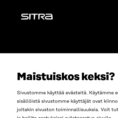
Sitra
Maistuiskos keksi?
ADDRESS
TELEPHO
Itämerenkatu 11-13, PO Box
+358 2
Sivustomme käyttää evästeitä. Käytämme 
160,
sisällöistä sivustomme käyttäjät ovat kiin
00181 Helsinki
EMAIL
joitakin sivuston toiminnallisuuksia. Voit 
How to get to Sitra?
firstn
BUSINESS ID