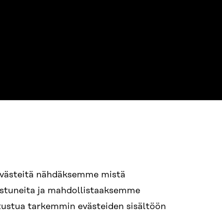
NE
94 618 991
evästeitä nähdäksemme mistä
nostuneita ja mahdollistaaksemme
tutustua tarkemmin evästeiden sisältöön
ame.lastname@sitra.fi