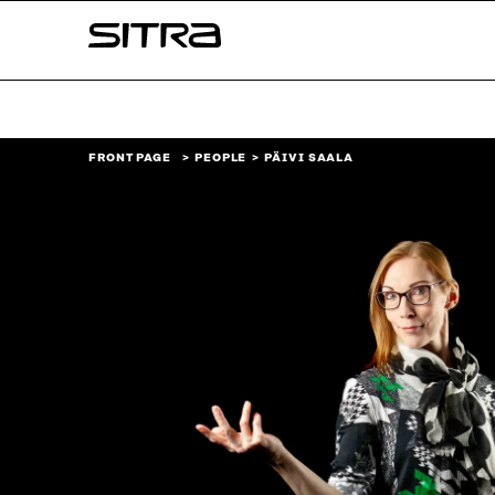
Skip to
Sitra
content
↓
FRONT PAGE
PEOPLE
PÄIVI SAALA