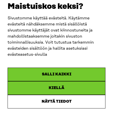
EMAIL
Maistuiskos keksi?
firstname.lastname@sitra.fi
sitra@sitra.fi
Sivustomme käyttää evästeitä. Käytämme
evästeitä nähdäksemme mistä sisällöistä
sivustomme käyttäjät ovat kiinnostuneita ja
SITRA ON SOCIAL MEDIA
mahdollistaaksemme joitakin sivuston
toiminnallisuuksia. Voit tutustua tarkemmin
LinkedIn
evästeiden sisältöön ja hallita asetuksiasi
Instagram
evästeasetus-sivulla
YouTube
SALLI KAIKKI
KIELLÄ
Data protection
Cookie settings
NÄYTÄ TIEDOT
Reporting channel
Accessibility statement