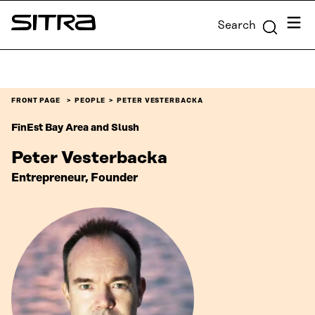
Skip to
Menu
Search
content
Sitra
↓
FRONT PAGE
PEOPLE
PETER VESTERBACKA
FinEst Bay Area and Slush
Peter Vesterbacka
Entrepreneur, Founder