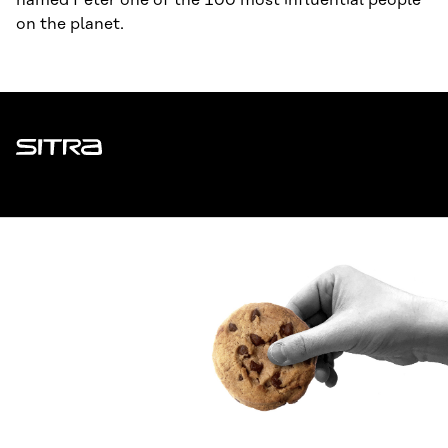
named Peter one of the 100 most influential people
on the planet.
Sitra
ADDRESS
Itämerenkatu 11-13, PO Box 160,
00181 Helsinki
How to get to Sitra?
BUSINESS ID
0202132-3
TELEPHONE
+358 294 618 991