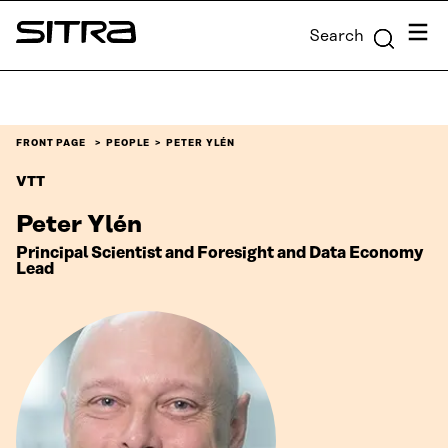
Skip to
Menu
Search
content
Sitra
↓
FRONT PAGE
PEOPLE
PETER YLÉN
VTT
Peter Ylén
Principal Scientist and Foresight and Data Economy
Lead