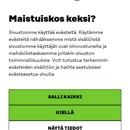
+358 294 618 991
EMAIL
Maistuiskos keksi?
firstname.lastname@sitra.fi
sitra@sitra.fi
Sivustomme käyttää evästeitä. Käytämme
evästeitä nähdäksemme mistä sisällöistä
sivustomme käyttäjät ovat kiinnostuneita ja
SITRA ON SOCIAL MEDIA
mahdollistaaksemme joitakin sivuston
toiminnallisuuksia. Voit tutustua tarkemmin
LinkedIn
evästeiden sisältöön ja hallita asetuksiasi
Instagram
evästeasetus-sivulla
YouTube
SALLI KAIKKI
KIELLÄ
Data protection
Cookie settings
NÄYTÄ TIEDOT