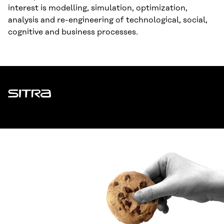
interest is modelling, simulation, optimization,
analysis and re-engineering of technological, social,
cognitive and business processes.
Sitra
ADDRESS
Itämerenkatu 11-13, PO Box 160,
00181 Helsinki
How to get to Sitra?
BUSINESS ID
0202132-3
TELEPHONE