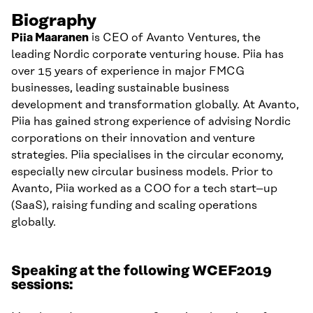
Biography
Piia Maaranen
is CEO of
Avanto
Ventures, the
leading Nordic
c
orporate
v
enturing house. Piia has
over
15 years of experience in major FMCG
businesses
,
leading sustainable business
development and transformation globally. At
Avanto
,
Piia has gained strong experience o
f
advising Nordic
corporations on their innovation
and
venture
strategies. Piia
specialises
in
the c
ircular
e
conomy,
especially new circular business models. Prior
to
Avanto
,
Piia worked as a COO for
a
tech start
–
up
(SaaS)
,
raising funding and scaling operations
globally.
Speaking at the following WCEF2019
sessions: