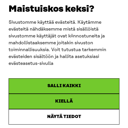
EMAIL
Maistuiskos keksi?
firstname.lastname@sitra.fi
sitra@sitra.fi
Sivustomme käyttää evästeitä. Käytämme
evästeitä nähdäksemme mistä sisällöistä
sivustomme käyttäjät ovat kiinnostuneita ja
SITRA ON SOCIAL MEDIA
mahdollistaaksemme joitakin sivuston
toiminnallisuuksia. Voit tutustua tarkemmin
LinkedIn
evästeiden sisältöön ja hallita asetuksiasi
Instagram
evästeasetus-sivulla
YouTube
SALLI KAIKKI
KIELLÄ
Data protection
Cookie settings
NÄYTÄ TIEDOT
Reporting channel
Accessibility statement