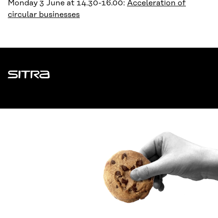
Monday 3 June at 14.30-16.00:
Acceleration of
circular businesses
Sitra
ADDRESS
Itämerenkatu 11-13, PO Box 160,
00181 Helsinki
How to get to Sitra?
BUSINESS ID
0202132-3
TELEPHONE
+358 294 618 991