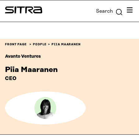
Skip to
Menu
Search
content
Sitra
↓
FRONT PAGE
PEOPLE
PIIA MAARANEN
Avanto Ventures
Piia Maaranen
CEO