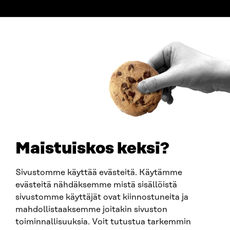
ADDRESS
Itämerenkatu 11-13, PO Box 160,
00181 Helsinki
How to get to Sitra?
BUSINESS ID
0202132-3
TELEPHONE
+358 294 618 991
EMAIL
Maistuiskos keksi?
firstname.lastname@sitra.fi
sitra@sitra.fi
Sivustomme käyttää evästeitä. Käytämme
evästeitä nähdäksemme mistä sisällöistä
sivustomme käyttäjät ovat kiinnostuneita ja
SITRA ON SOCIAL MEDIA
mahdollistaaksemme joitakin sivuston
toiminnallisuuksia. Voit tutustua tarkemmin