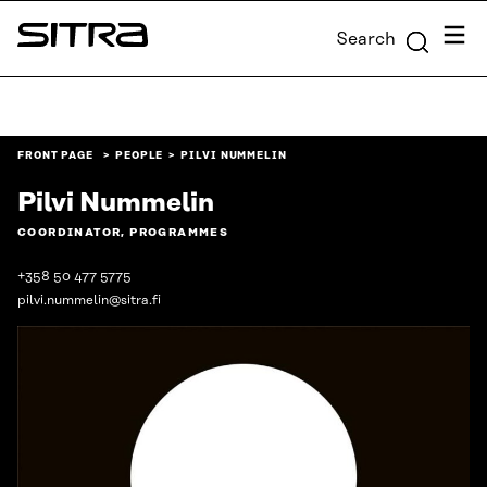
Skip to
Menu
Search
content
Sitra
↓
FRONT PAGE
PEOPLE
PILVI NUMMELIN
Pilvi Nummelin
COORDINATOR, PROGRAMMES
+358 50 477 5775
pilvi.nummelin@sitra.fi