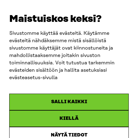
+358 294 618 991
EMAIL
Maistuiskos keksi?
firstname.lastname@sitra.fi
sitra@sitra.fi
Sivustomme käyttää evästeitä. Käytämme
evästeitä nähdäksemme mistä sisällöistä
sivustomme käyttäjät ovat kiinnostuneita ja
SITRA ON SOCIAL MEDIA
mahdollistaaksemme joitakin sivuston
toiminnallisuuksia. Voit tutustua tarkemmin
LinkedIn
evästeiden sisältöön ja hallita asetuksiasi
Instagram
evästeasetus-sivulla
YouTube
SALLI KAIKKI
KIELLÄ
Data protection
Cookie settings
NÄYTÄ TIEDOT
Reporting channel