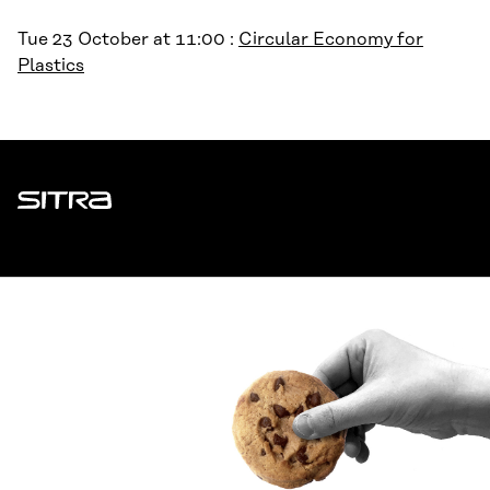
Tue 23 October at 11:00 :
Circular Economy for
Plastics
Sitra
ADDRESS
Itämerenkatu 11-13, PO Box 160,
00181 Helsinki
How to get to Sitra?
BUSINESS ID
0202132-3
TELEPHONE