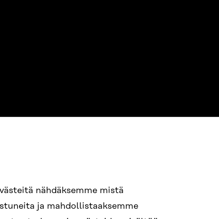
NE
94 618 991
evästeitä nähdäksemme mistä
nostuneita ja mahdollistaaksemme