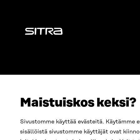
Sitra
Maistuiskos keksi?
ADDRESS
TELEPHO
Itämerenkatu 11-13, PO Box
+358 2
Sivustomme käyttää evästeitä. Käytämme 
160,
sisällöistä sivustomme käyttäjät ovat kiin
00181 Helsinki