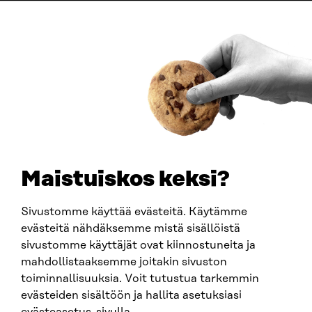
ADDRESS
Itämerenkatu 11-13, PO Box 160,
00181 Helsinki
How to get to Sitra?
BUSINESS ID
0202132-3
TELEPHONE
+358 294 618 991
EMAIL
Maistuiskos keksi?
firstname.lastname@sitra.fi
sitra@sitra.fi
Sivustomme käyttää evästeitä. Käytämme
evästeitä nähdäksemme mistä sisällöistä
sivustomme käyttäjät ovat kiinnostuneita ja
SITRA ON SOCIAL MEDIA
mahdollistaaksemme joitakin sivuston
toiminnallisuuksia. Voit tutustua tarkemmin
LinkedIn
evästeiden sisältöön ja hallita asetuksiasi
Instagram