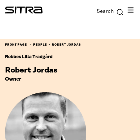
Skip to
Menu
Search
content
Sitra
↓
FRONT PAGE
PEOPLE
ROBERT JORDAS
Robbes Lilla Trädgård
Robert Jordas
Owner