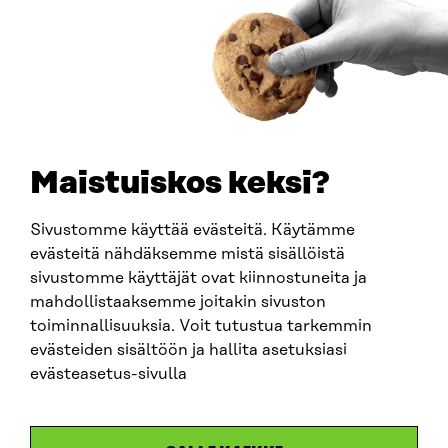
How to get to Sitra?
BUSINESS ID
0202132-3
TELEPHONE
+358 294 618 991
EMAIL
Maistuiskos keksi?
firstname.lastname@sitra.fi
sitra@sitra.fi
Sivustomme käyttää evästeitä. Käytämme
evästeitä nähdäksemme mistä sisällöistä
sivustomme käyttäjät ovat kiinnostuneita ja
SITRA ON SOCIAL MEDIA
mahdollistaaksemme joitakin sivuston
toiminnallisuuksia. Voit tutustua tarkemmin
LinkedIn
evästeiden sisältöön ja hallita asetuksiasi
Instagram
evästeasetus-sivulla
YouTube