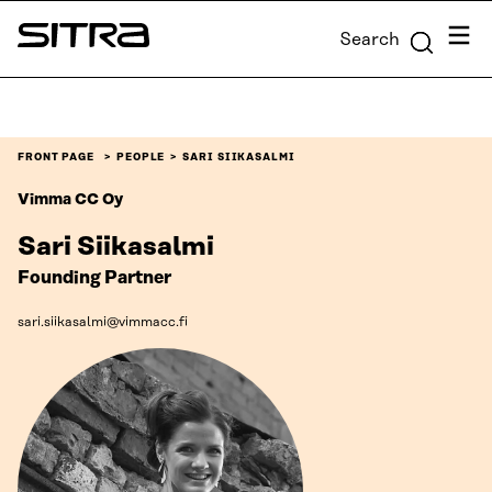
Skip to
Menu
Search
content
Sitra
↓
FRONT PAGE
PEOPLE
SARI SIIKASALMI
Vimma CC Oy
Sari Siikasalmi
Founding Partner
sari.siikasalmi@vimmacc.fi