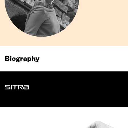
Biography
Sitra
ADDRESS
Itämerenkatu 11-13, PO Box 160,
00181 Helsinki