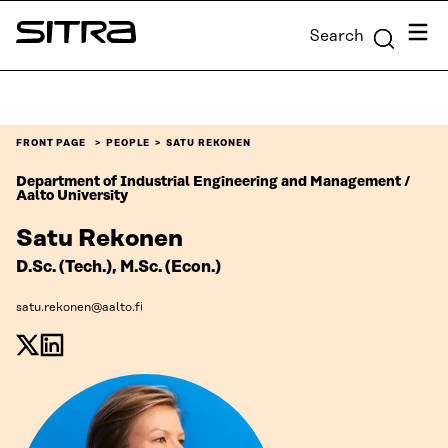
Skip to
Menu
Search
content
Sitra
↓
FRONT PAGE
PEOPLE
SATU REKONEN
Department of Industrial Engineering and Management /
Aalto University
Satu Rekonen
D.Sc. (Tech.), M.Sc. (Econ.)
satu.rekonen@aalto.fi