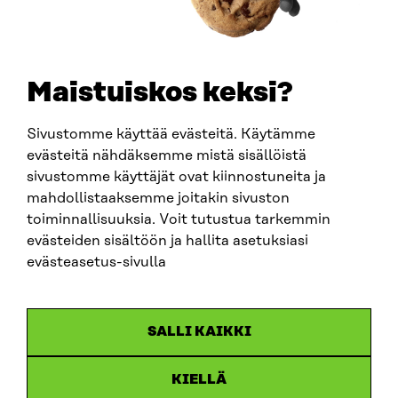
TELEPHONE
+358 294 618 991
EMAIL
Maistuiskos keksi?
firstname.lastname@sitra.fi
sitra@sitra.fi
Sivustomme käyttää evästeitä. Käytämme
evästeitä nähdäksemme mistä sisällöistä
sivustomme käyttäjät ovat kiinnostuneita ja
SITRA ON SOCIAL MEDIA
mahdollistaaksemme joitakin sivuston
toiminnallisuuksia. Voit tutustua tarkemmin
LinkedIn
evästeiden sisältöön ja hallita asetuksiasi
Instagram
evästeasetus-sivulla
YouTube
SALLI KAIKKI
KIELLÄ
Data protection