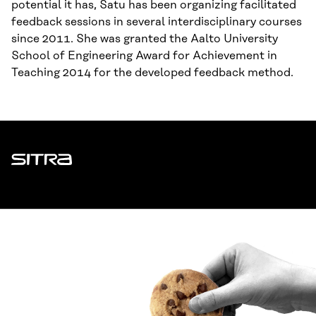
potential it has, Satu has been organizing facilitated
feedback sessions in several interdisciplinary courses
since 2011. She was granted the Aalto University
School of Engineering Award for Achievement in
Teaching 2014 for the developed feedback method.
Sitra
ADDRESS
Itämerenkatu 11-13, PO Box 160,
00181 Helsinki
How to get to Sitra?
BUSINESS ID
0202132-3