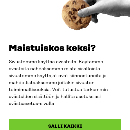
How to get to Sitra?
BUSINESS ID
0202132-3
TELEPHONE
+358 294 618 991
EMAIL
Maistuiskos keksi?
firstname.lastname@sitra.fi
sitra@sitra.fi
Sivustomme käyttää evästeitä. Käytämme
evästeitä nähdäksemme mistä sisällöistä
sivustomme käyttäjät ovat kiinnostuneita ja
SITRA ON SOCIAL MEDIA
mahdollistaaksemme joitakin sivuston
toiminnallisuuksia. Voit tutustua tarkemmin
LinkedIn
evästeiden sisältöön ja hallita asetuksiasi
Instagram
evästeasetus-sivulla
YouTube
SALLI KAIKKI