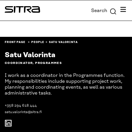
Skip to
Menu
Search
content
Sitra
↓
FRONT PAGE
PEOPLE
SATU VALORINTA
Satu Valorinta
COORDINATOR, PROGRAMMES
I work as a coordinator in the Programmes function.
My responsibilities include supporting project work,
planning and coordinating events, as well as various
administrative tasks.
+358 294 618 444
satu.valorinta@sitra.fi