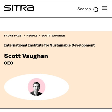
Skip to
Menu
Search
content
Sitra
↓
FRONT PAGE
PEOPLE
SCOTT VAUGHAN
International Institute for Sustainable Development
Scott Vaughan
CEO