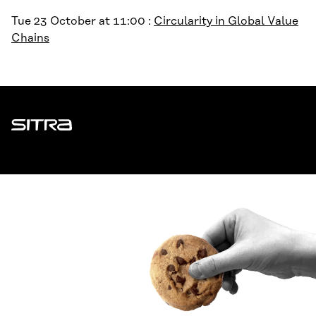
Tue 23 October at 11:00 :
Circularity in Global Value
Chains
Sitra
ADDRESS
Itämerenkatu 11-13, PO Box 160,
00181 Helsinki
How to get to Sitra?
BUSINESS ID
0202132-3
TELEPHONE