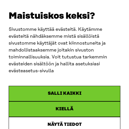
+358 294 618 991
EMAIL
Maistuiskos keksi?
firstname.lastname@sitra.fi
sitra@sitra.fi
Sivustomme käyttää evästeitä. Käytämme
evästeitä nähdäksemme mistä sisällöistä
sivustomme käyttäjät ovat kiinnostuneita ja
SITRA ON SOCIAL MEDIA
mahdollistaaksemme joitakin sivuston
toiminnallisuuksia. Voit tutustua tarkemmin
LinkedIn
evästeiden sisältöön ja hallita asetuksiasi
Instagram
evästeasetus-sivulla
YouTube
SALLI KAIKKI
KIELLÄ
Data protection
Cookie settings
NÄYTÄ TIEDOT
Reporting channel