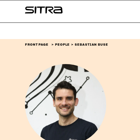
Skip to
Sitra
content
↓
FRONT PAGE
PEOPLE
SEBASTIAN BUSE