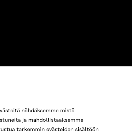
NE
94 618 991
evästeitä nähdäksemme mistä
nostuneita ja mahdollistaaksemme
tutustua tarkemmin evästeiden sisältöön