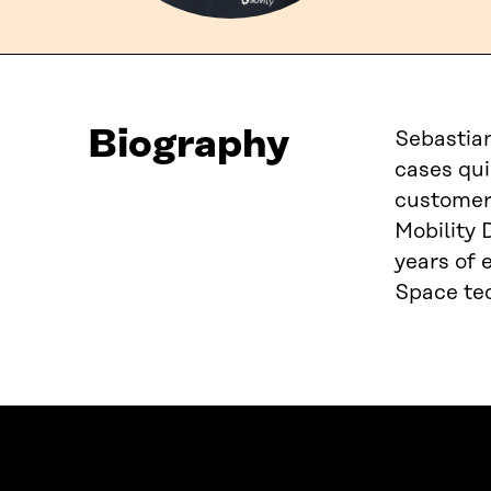
Biography
Sebastian
cases qui
customer
Mobility 
years of 
Space tec