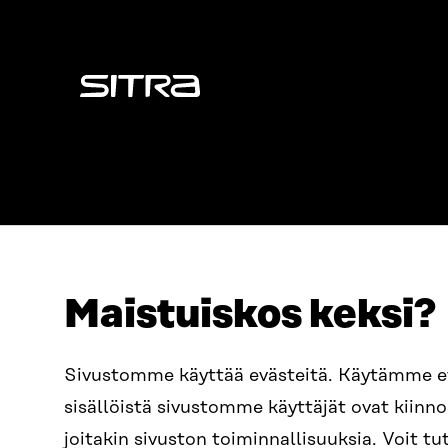
Sitra
Maistuiskos keksi?
ADDRESS
TELEPHO
Itämerenkatu 11-13, PO Box
+358 2
Sivustomme käyttää evästeitä. Käytämme 
160,
sisällöistä sivustomme käyttäjät ovat kiin
00181 Helsinki
EMAIL
joitakin sivuston toiminnallisuuksia. Voit 
How to get to Sitra?