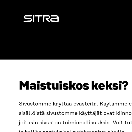
Sitra
Maistuiskos keksi?
ADDRESS
TELEPHO
Itämerenkatu 11-13, PO Box
+358 2
Sivustomme käyttää evästeitä. Käytämme 
160,
sisällöistä sivustomme käyttäjät ovat kiin
00181 Helsinki
EMAIL
joitakin sivuston toiminnallisuuksia. Voit 
How to get to Sitra?
firstn
BUSINESS ID