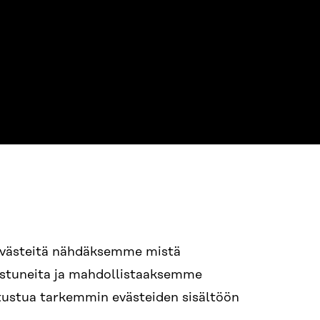
NE
94 618 991
evästeitä nähdäksemme mistä
nostuneita ja mahdollistaaksemme
tutustua tarkemmin evästeiden sisältöön
ame.lastname@sitra.fi