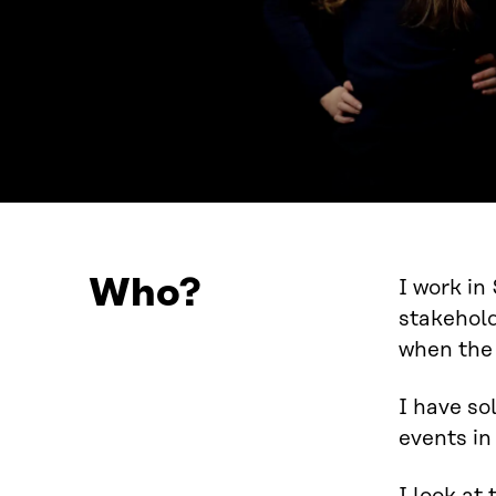
Who?
I work in
stakehold
when the
I have so
events in