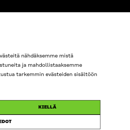
NE
94 618 991
evästeitä nähdäksemme mistä
nostuneita ja mahdollistaaksemme
tutustua tarkemmin evästeiden sisältöön
ame.lastname@sitra.fi
itra.fi
KIELLÄ
IEDOT