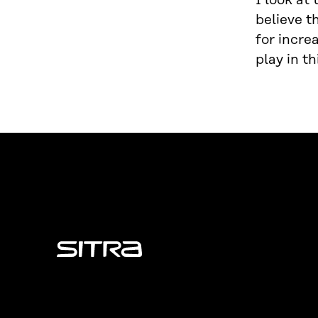
I look at
believe t
for incre
play in th
Sitra