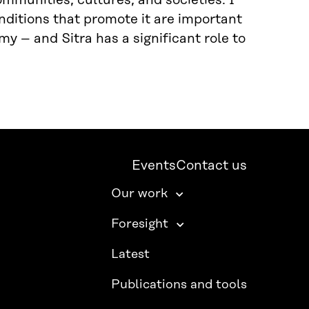
ommunities, cultures, and societies. I
nditions that promote it are important
y – and Sitra has a significant role to
Events
Contact us
Our work
Foresight
Latest
Publications and tools