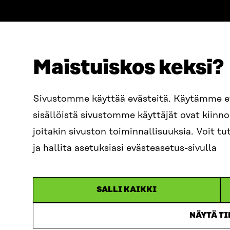
Maistuiskos keksi?
ADDRESS
TELEPHO
Itämerenkatu 11-13, PO Box
+358 2
Sivustomme käyttää evästeitä. Käytämme 
160,
sisällöistä sivustomme käyttäjät ovat kiin
00181 Helsinki
EMAIL
joitakin sivuston toiminnallisuuksia. Voit 
How to get to Sitra?
firstn
BUSINESS ID
ja hallita asetuksiasi evästeasetus-sivulla
0202132-3
sitra@s
SALLI KAIKKI
NÄYTÄ T