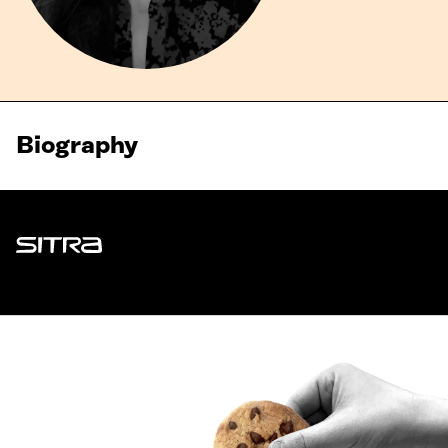
Biography
Sitra
ADDRESS
Itämerenkatu 11-13, PO Box 160,
00181 Helsinki
How to get to Sitra?
BUSINESS ID