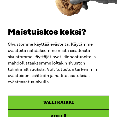
0202132-3
TELEPHONE
+358 294 618 991
EMAIL
Maistuiskos keksi?
firstname.lastname@sitra.fi
sitra@sitra.fi
Sivustomme käyttää evästeitä. Käytämme
evästeitä nähdäksemme mistä sisällöistä
sivustomme käyttäjät ovat kiinnostuneita ja
SITRA ON SOCIAL MEDIA
mahdollistaaksemme joitakin sivuston
toiminnallisuuksia. Voit tutustua tarkemmin
LinkedIn
evästeiden sisältöön ja hallita asetuksiasi
Instagram
evästeasetus-sivulla
YouTube
SALLI KAIKKI
KIELLÄ