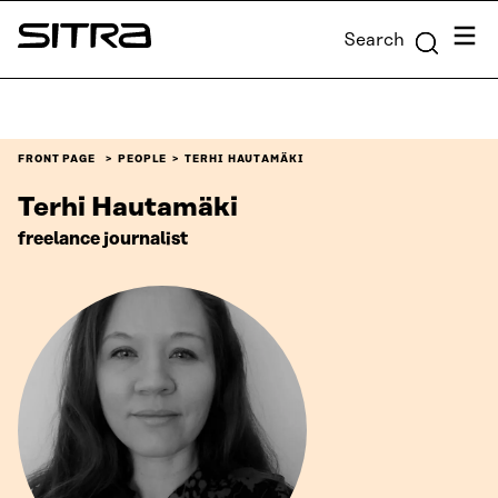
Skip to
Menu
Search
content
Sitra
↓
FRONT PAGE
PEOPLE
TERHI HAUTAMÄKI
Terhi Hautamäki
freelance journalist