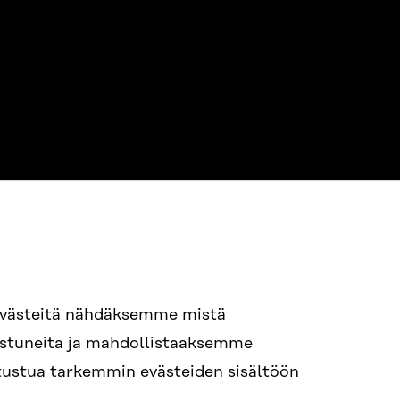
NE
94 618 991
evästeitä nähdäksemme mistä
nostuneita ja mahdollistaaksemme
tutustua tarkemmin evästeiden sisältöön
ame.lastname@sitra.fi