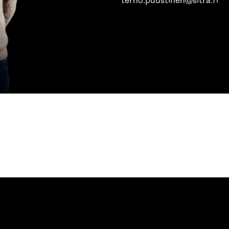
terho.puustinen@sitra.fi