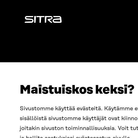
Sitra
Maistuiskos keksi?
ADDRESS
TELEPHO
Itämerenkatu 11-13, PO Box
+358 2
Sivustomme käyttää evästeitä. Käytämme 
160,
sisällöistä sivustomme käyttäjät ovat kiin
00181 Helsinki
EMAIL
joitakin sivuston toiminnallisuuksia. Voit 
How to get to Sitra?
firstn
BUSINESS ID