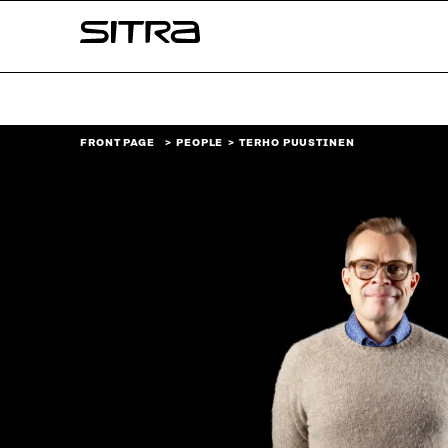
Skip to
Sitra
content
↓
FRONT PAGE
PEOPLE
TERHO PUUSTINEN