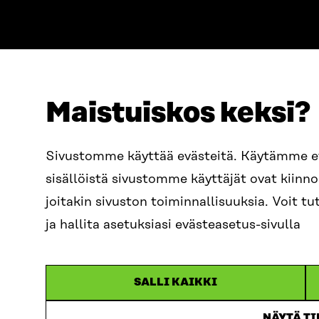
Maistuiskos keksi?
ADDRESS
TELEPHO
Itämerenkatu 11-13, PO Box
+358 2
Sivustomme käyttää evästeitä. Käytämme 
160,
sisällöistä sivustomme käyttäjät ovat kiin
00181 Helsinki
EMAIL
joitakin sivuston toiminnallisuuksia. Voit 
How to get to Sitra?
firstn
BUSINESS ID
ja hallita asetuksiasi evästeasetus-sivulla
0202132-3
sitra@s
SALLI KAIKKI
NÄYTÄ T