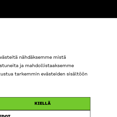
NE
94 618 991
evästeitä nähdäksemme mistä
nostuneita ja mahdollistaaksemme
tutustua tarkemmin evästeiden sisältöön
ame.lastname@sitra.fi
itra.fi
KIELLÄ
IEDOT