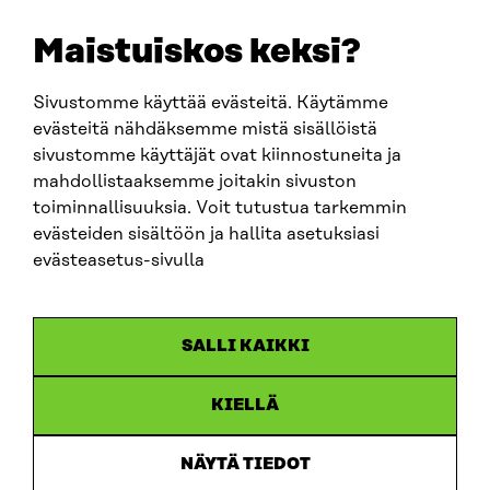
+358 294 618 991
EMAIL
Maistuiskos keksi?
firstname.lastname@sitra.fi
sitra@sitra.fi
Sivustomme käyttää evästeitä. Käytämme
evästeitä nähdäksemme mistä sisällöistä
sivustomme käyttäjät ovat kiinnostuneita ja
SITRA ON SOCIAL MEDIA
mahdollistaaksemme joitakin sivuston
toiminnallisuuksia. Voit tutustua tarkemmin
LinkedIn
evästeiden sisältöön ja hallita asetuksiasi
Instagram
evästeasetus-sivulla
YouTube
SALLI KAIKKI
KIELLÄ
Data protection
Cookie settings
NÄYTÄ TIEDOT
Reporting channel