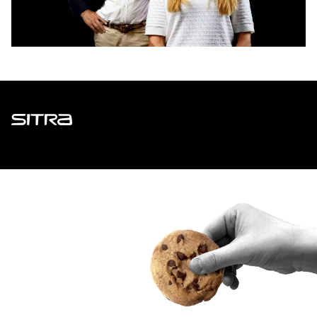
Sitra
ADDRESS
Itämerenkatu 11-13, PO Box 160,
00181 Helsinki
How to get to Sitra?
BUSINESS ID
0202132-3
TELEPHONE