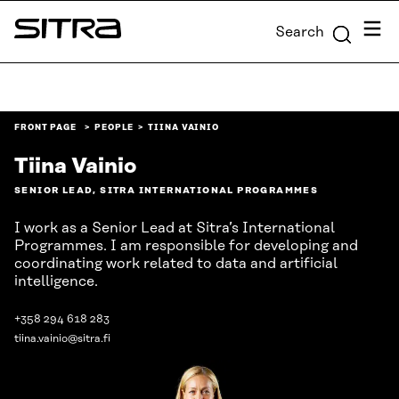
Skip to
Menu
Search
content
Sitra
↓
FRONT PAGE
PEOPLE
TIINA VAINIO
Tiina Vainio
SENIOR LEAD, SITRA INTERNATIONAL PROGRAMMES
I work as a Senior Lead at Sitra’s International
Programmes. I am responsible for developing and
coordinating work related to data and artificial
intelligence.
+358 294 618 283
tiina.vainio@sitra.fi