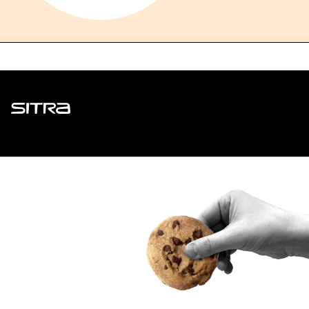
Sitra
ADDRESS
Itämerenkatu 11-13, PO Box 160,
00181 Helsinki
How to get to Sitra?
BUSINESS ID
0202132-3
TELEPHONE
+358 294 618 991