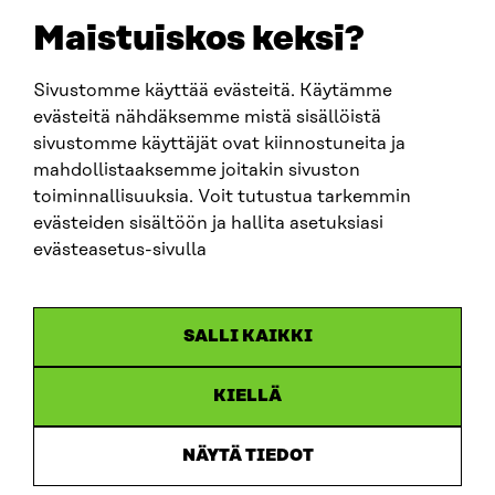
EMAIL
Maistuiskos keksi?
firstname.lastname@sitra.fi
sitra@sitra.fi
Sivustomme käyttää evästeitä. Käytämme
evästeitä nähdäksemme mistä sisällöistä
sivustomme käyttäjät ovat kiinnostuneita ja
SITRA ON SOCIAL MEDIA
mahdollistaaksemme joitakin sivuston
toiminnallisuuksia. Voit tutustua tarkemmin
LinkedIn
evästeiden sisältöön ja hallita asetuksiasi
Instagram
evästeasetus-sivulla
YouTube
SALLI KAIKKI
KIELLÄ
Data protection
Cookie settings
NÄYTÄ TIEDOT
Reporting channel
Accessibility statement