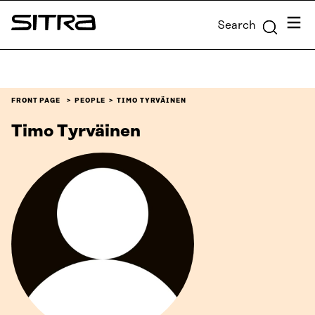
Skip to
Menu
Search
content
Sitra
↓
FRONT PAGE
PEOPLE
TIMO TYRVÄINEN
Timo Tyrväinen