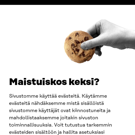
ADDRESS
Itämerenkatu 11-13, PO Box 160,
00181 Helsinki
How to get to Sitra?
BUSINESS ID
0202132-3
TELEPHONE
+358 294 618 991
EMAIL
Maistuiskos keksi?
firstname.lastname@sitra.fi
sitra@sitra.fi
Sivustomme käyttää evästeitä. Käytämme
evästeitä nähdäksemme mistä sisällöistä
sivustomme käyttäjät ovat kiinnostuneita ja
SITRA ON SOCIAL MEDIA
mahdollistaaksemme joitakin sivuston
toiminnallisuuksia. Voit tutustua tarkemmin
LinkedIn
evästeiden sisältöön ja hallita asetuksiasi