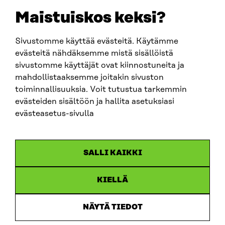
EMAIL
Maistuiskos keksi?
firstname.lastname@sitra.fi
sitra@sitra.fi
Sivustomme käyttää evästeitä. Käytämme
evästeitä nähdäksemme mistä sisällöistä
sivustomme käyttäjät ovat kiinnostuneita ja
SITRA ON SOCIAL MEDIA
mahdollistaaksemme joitakin sivuston
toiminnallisuuksia. Voit tutustua tarkemmin
LinkedIn
evästeiden sisältöön ja hallita asetuksiasi
Instagram
evästeasetus-sivulla
YouTube
SALLI KAIKKI
KIELLÄ
Data protection
Cookie settings
NÄYTÄ TIEDOT
Reporting channel
Accessibility statement