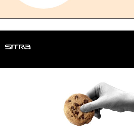
Sitra
ADDRESS
Itämerenkatu 11-13, PO Box 160,
00181 Helsinki
How to get to Sitra?
BUSINESS ID
0202132-3
TELEPHONE
+358 294 618 991