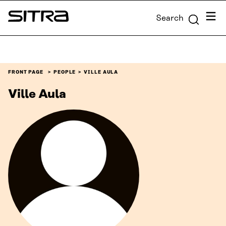
Skip to
Menu
Search
content
Sitra
↓
FRONT PAGE
PEOPLE
VILLE AULA
Ville Aula