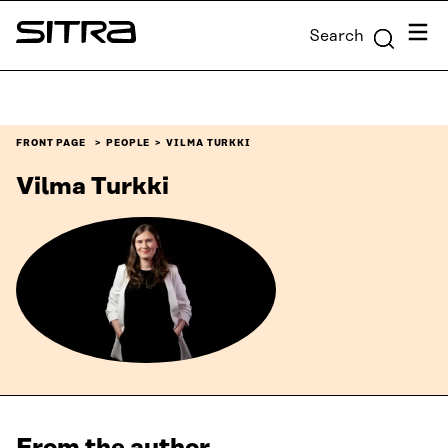
Skip to
Menu
Search
content
Sitra
↓
FRONT PAGE
PEOPLE
VILMA TURKKI
Vilma Turkki