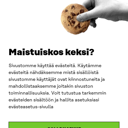
How to get to Sitra?
BUSINESS ID
0202132-3
TELEPHONE
+358 294 618 991
EMAIL
Maistuiskos keksi?
firstname.lastname@sitra.fi
sitra@sitra.fi
Sivustomme käyttää evästeitä. Käytämme
evästeitä nähdäksemme mistä sisällöistä
sivustomme käyttäjät ovat kiinnostuneita ja
SITRA ON SOCIAL MEDIA
mahdollistaaksemme joitakin sivuston
toiminnallisuuksia. Voit tutustua tarkemmin
LinkedIn
evästeiden sisältöön ja hallita asetuksiasi
Instagram
evästeasetus-sivulla
YouTube