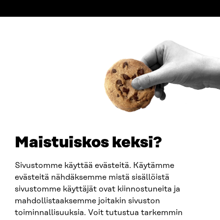
ADDRESS
Itämerenkatu 11-13, PO Box 160,
00181 Helsinki
How to get to Sitra?
BUSINESS ID
0202132-3
TELEPHONE
+358 294 618 991
EMAIL
Maistuiskos keksi?
firstname.lastname@sitra.fi
sitra@sitra.fi
Sivustomme käyttää evästeitä. Käytämme
evästeitä nähdäksemme mistä sisällöistä
sivustomme käyttäjät ovat kiinnostuneita ja
SITRA ON SOCIAL MEDIA
mahdollistaaksemme joitakin sivuston
toiminnallisuuksia. Voit tutustua tarkemmin