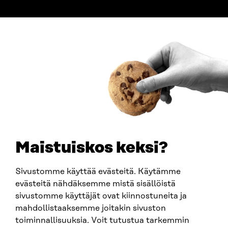
ADDRESS
Itämerenkatu 11-13, PO Box 160,
00181 Helsinki
How to get to Sitra?
BUSINESS ID
0202132-3
TELEPHONE
+358 294 618 991
EMAIL
Maistuiskos keksi?
firstname.lastname@sitra.fi
sitra@sitra.fi
Sivustomme käyttää evästeitä. Käytämme
evästeitä nähdäksemme mistä sisällöistä
sivustomme käyttäjät ovat kiinnostuneita ja
SITRA ON SOCIAL MEDIA
mahdollistaaksemme joitakin sivuston
toiminnallisuuksia. Voit tutustua tarkemmin