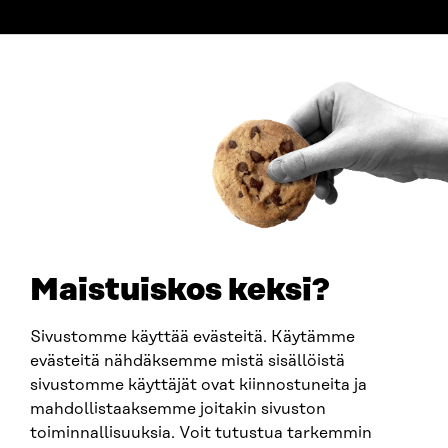
ADDRESS
Itämerenkatu 11-13, PO Box 160,
00181 Helsinki
How to get to Sitra?
BUSINESS ID
0202132-3
TELEPHONE
+358 294 618 991
EMAIL
Maistuiskos keksi?
firstname.lastname@sitra.fi
sitra@sitra.fi
Sivustomme käyttää evästeitä. Käytämme
evästeitä nähdäksemme mistä sisällöistä
sivustomme käyttäjät ovat kiinnostuneita ja
SITRA ON SOCIAL MEDIA
mahdollistaaksemme joitakin sivuston
toiminnallisuuksia. Voit tutustua tarkemmin