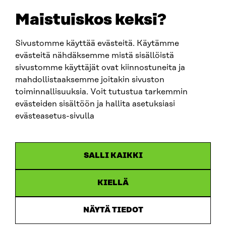
EMAIL
Maistuiskos keksi?
firstname.lastname@sitra.fi
sitra@sitra.fi
Sivustomme käyttää evästeitä. Käytämme
evästeitä nähdäksemme mistä sisällöistä
sivustomme käyttäjät ovat kiinnostuneita ja
SITRA ON SOCIAL MEDIA
mahdollistaaksemme joitakin sivuston
toiminnallisuuksia. Voit tutustua tarkemmin
LinkedIn
evästeiden sisältöön ja hallita asetuksiasi
Instagram
evästeasetus-sivulla
YouTube
SALLI KAIKKI
KIELLÄ
Data protection
Cookie settings
NÄYTÄ TIEDOT
Reporting channel