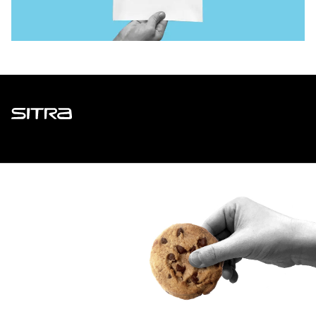
Sitra
ADDRESS
Itämerenkatu 11-13, PO Box 160,
00181 Helsinki
How to get to Sitra?
BUSINESS ID
0202132-3
TELEPHONE
+358 294 618 991