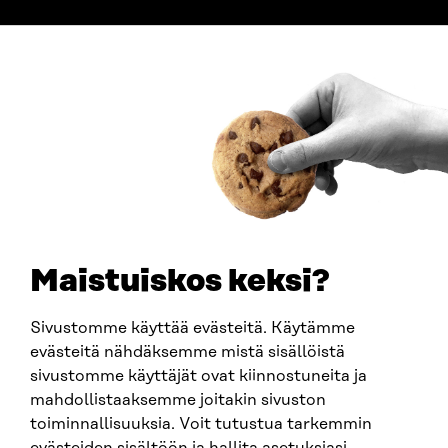
ADDRESS
Itämerenkatu 11-13, PO Box 160,
00181 Helsinki
How to get to Sitra?
BUSINESS ID
0202132-3
TELEPHONE
+358 294 618 991
EMAIL
Maistuiskos keksi?
firstname.lastname@sitra.fi
sitra@sitra.fi
Sivustomme käyttää evästeitä. Käytämme
evästeitä nähdäksemme mistä sisällöistä
sivustomme käyttäjät ovat kiinnostuneita ja
SITRA ON SOCIAL MEDIA
mahdollistaaksemme joitakin sivuston
toiminnallisuuksia. Voit tutustua tarkemmin
LinkedIn